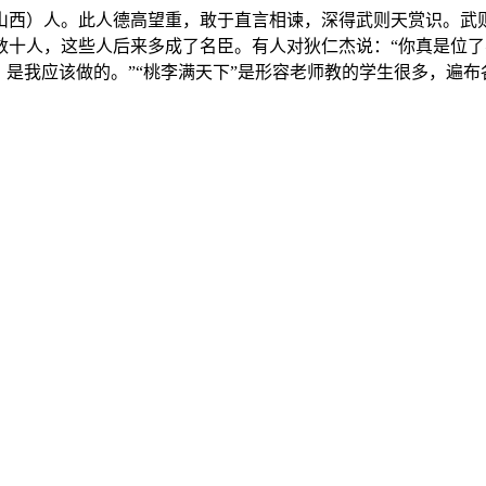
山西）人。此人德高望重，敢于直言相谏，深得武则天赏识。武
数十人，这些人后来多成了名臣。有人对狄仁杰说：“你真是位
是我应该做的。”“桃李满天下”是形容老师教的学生很多，遍布