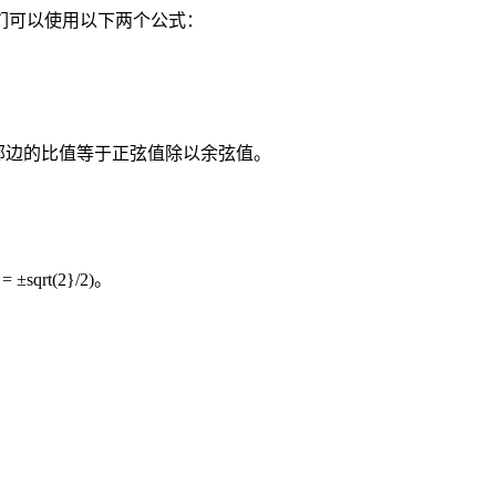
们可以使用以下两个公式：
对边与邻边的比值等于正弦值除以余弦值。
 = ±sqrt(2}/2)。